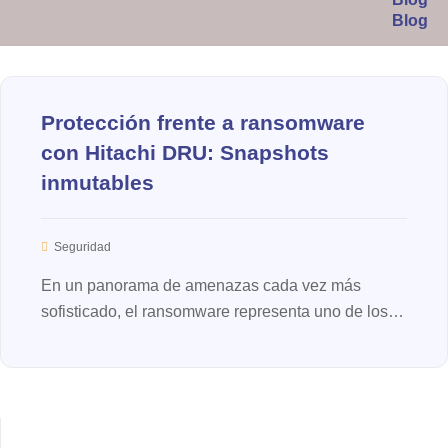
,
R
5
2
2
A
B
2
0
2
Protección frente a ransomware
con Hitachi DRU: Snapshots
inmutables
Seguridad
En un panorama de amenazas cada vez más
sofisticado, el ransomware representa uno de los
mayores riesgos para la integridad y disponibilidad
de los s...