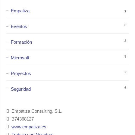
Empatiza
7
6
Eventos
2
Formación
9
Microsoft
2
Proyectos
6
Seguridad
Empatiza Consulting, S.L.
B74368127
www.empatiza.es
Trabaja con Nosotros