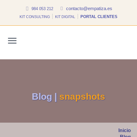
contacto@empatiza.es
984 053 212
PORTAL CLIENTES
KIT CONSULTING
KIT DIGITAL
Blog |
snapshots
Inicio
Blog