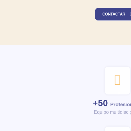
CONTACTAR
+
50
Profesio
Equipo multidiscip