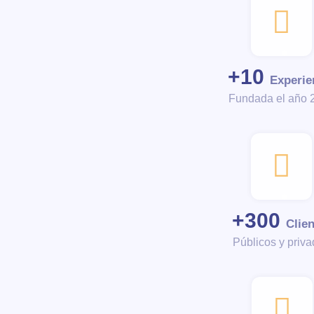
+
10
Experie
Fundada el año 
+
300
Clie
Públicos y priv