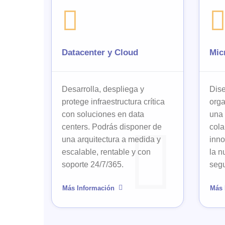
Datacenter y Cloud
Mic
Desarrolla, despliega y
Dis
protege infraestructura crítica
org
con soluciones en data
una 
centers. Podrás disponer de
cola
una arquitectura a medida y
inno
escalable, rentable y con
la n
soporte 24/7/365.
segu
Más Información
Más 