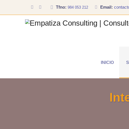
Tfno:
Email:
contac
984 053 212
INICIO
S
Int