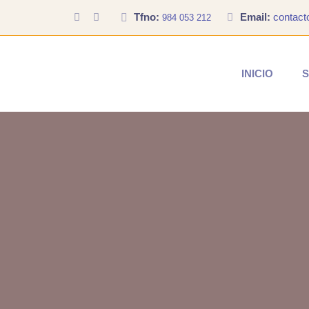
Tfno:
Email:
contac
984 053 212
INICIO
S