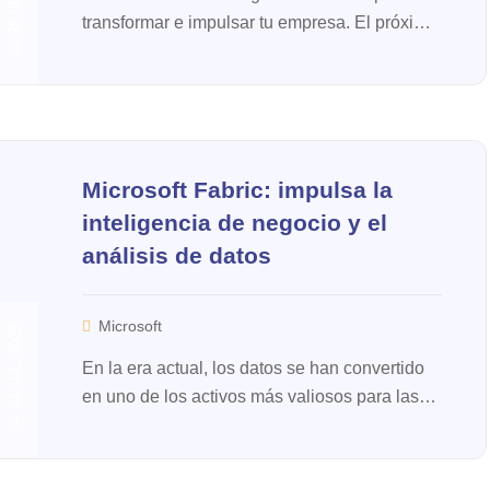
transformar e impulsar tu empresa. El próximo
12 de marzo te invitamos a participar en este
encuentro...
Microsoft Fabric: impulsa la
inteligencia de negocio y el
análisis de datos
Microsoft
22 JUL, 2025
En la era actual, los datos se han convertido
en uno de los activos más valiosos para las
empresas. Sin embargo, aprovechar al
máximo ese big data r...