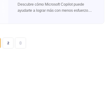
12 MAY, 2025
Descubre cómo Microsoft Copilot puede
ayudarte a lograr más con menos esfuerzo
gracias a sus avanzadas capacidades de
inteligencia artificial. Si...
2