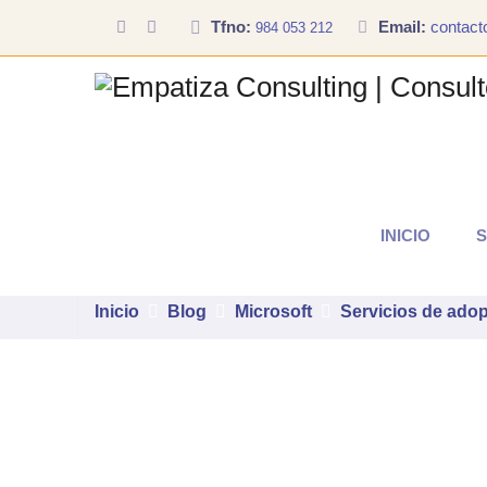
Tfno:
Email:
contac
984 053 212
Servicios de adopción 
INICIO
S
reales
Inicio
Microsoft
Servicios de adop