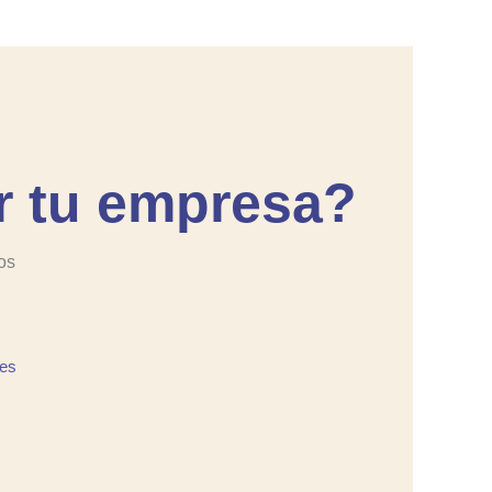
 tu empresa?
os
es