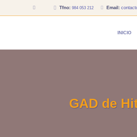
Tfno:
Email:
contac
984 053 212
INICIO
GAD de Hit