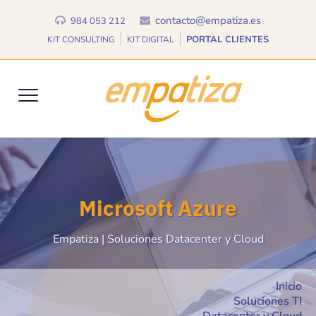
contacto@empatiza.es
984 053 212
PORTAL CLIENTES
KIT CONSULTING
KIT DIGITAL
Microsoft Azure
Empatiza | Soluciones Datacenter y Cloud
Inicio
Soluciones TI