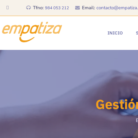
Tfno:
Email:
contacto@empatiza.
984 053 212
INICIO
Gestió
E