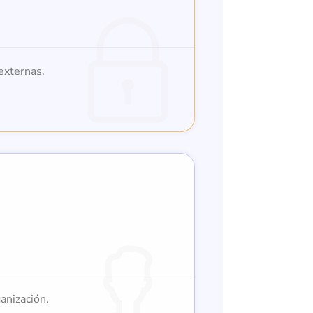
externas.
anización.