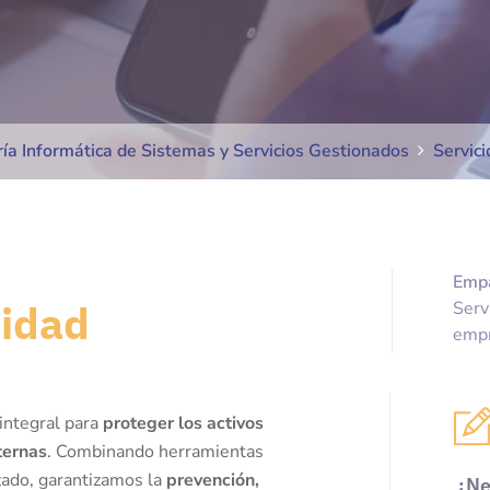
ría Informática de Sistemas y Servicios Gestionados
Servic
Empa
ridad
Serv
empr
 integral para
proteger los activos
ternas
. Combinando herramientas
zado, garantizamos la
prevención,
¿Ne