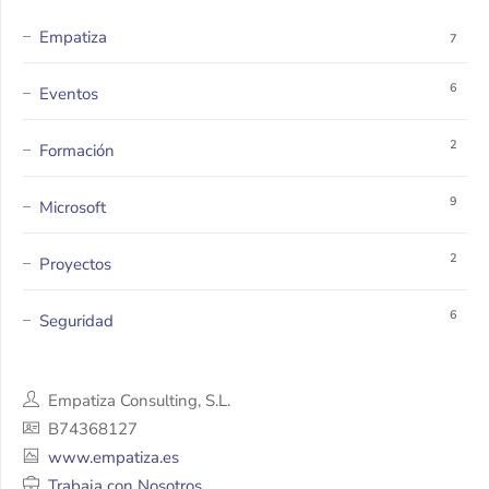
Empatiza
7
6
Eventos
2
Formación
9
Microsoft
2
Proyectos
6
Seguridad
Empatiza Consulting, S.L.
B74368127
www.empatiza.es
Trabaja con Nosotros