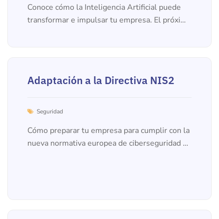
Conoce cómo la Inteligencia Artificial puede
transformar e impulsar tu empresa. El próximo
12 de marzo te invitamos a participar en este
0
8
E
N
E
2
0
2
6
,
encuentro...
Adaptación a la Directiva NIS2
Seguridad
Cómo preparar tu empresa para cumplir con la
nueva normativa europea de ciberseguridad La
Directiva NIS2, aprobada por la Unión Europea
en 2022, es...
2
D
I
C
2
0
5
0
,
2