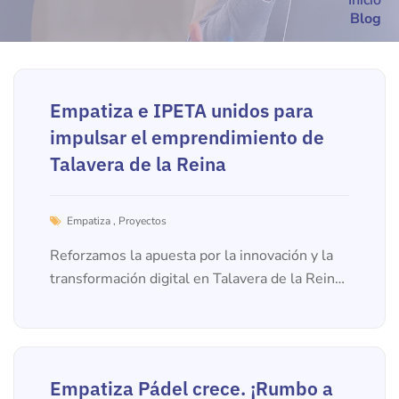
Inicio
3
1
M
A
R
,
2
0
2
6
Empatiza e IPETA unidos para
impulsar el emprendimiento de
Talavera de la Reina
Empatiza
,
Proyectos
Reforzamos la apuesta por la innovación y la
transformación digital en Talavera de la Reina
mediante la firma de un convenio de
0
5
M
A
R
,
2
0
2
6
colaboración con el...
Empatiza Pádel crece. ¡Rumbo a