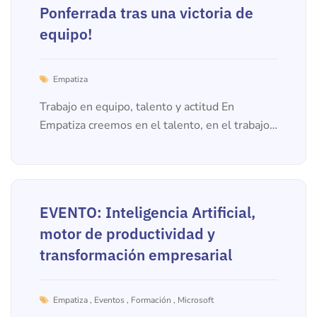
Ponferrada tras una victoria de
equipo!
Empatiza
Trabajo en equipo, talento y actitud En
Empatiza creemos en el talento, en el trabajo
en equipo y en competir siempre con actitud. Y
2
5
F
E
B
2
0
2
6
,
eso no solo lo a...
EVENTO: Inteligencia Artificial,
motor de productividad y
transformación empresarial
Empatiza
,
Eventos
,
Formación
,
Microsoft